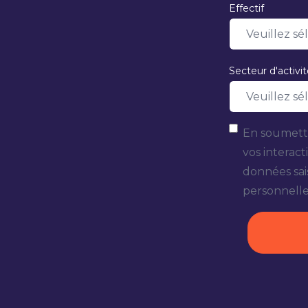
Effectif
Secteur d'activi
En soumetta
vos interact
données sai
personnelle