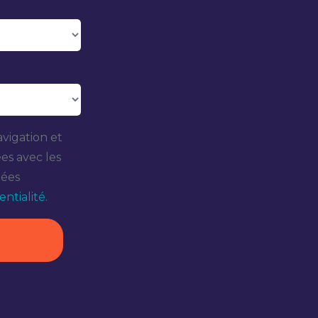
vigation et
ées avec les
nées
ntialité.