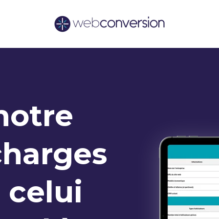
notre
charges
 celui